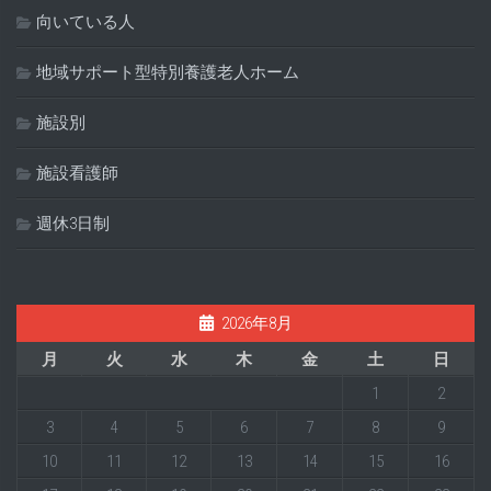
向いている人
地域サポート型特別養護老人ホーム
施設別
施設看護師
週休3日制
2026年8月
月
火
水
木
金
土
日
1
2
3
4
5
6
7
8
9
10
11
12
13
14
15
16