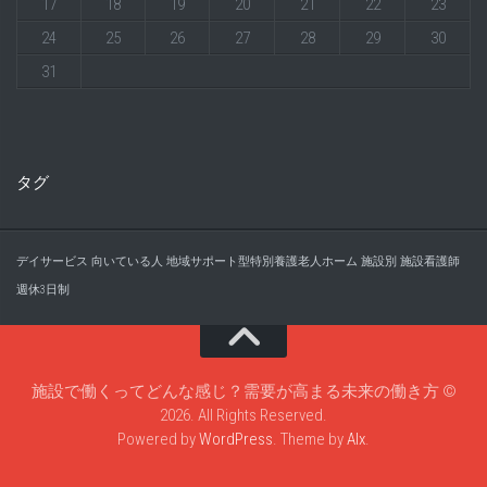
17
18
19
20
21
22
23
24
25
26
27
28
29
30
31
タグ
デイサービス
向いている人
地域サポート型特別養護老人ホーム
施設別
施設看護師
週休3日制
施設で働くってどんな感じ？需要が高まる未来の働き方 ©
2026. All Rights Reserved.
Powered by
WordPress
. Theme by
Alx
.