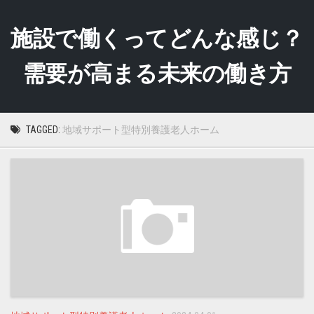
Skip
to
施設で働くってどんな感じ？
content
需要が高まる未来の働き方
TAGGED:
地域サポート型特別養護老人ホーム