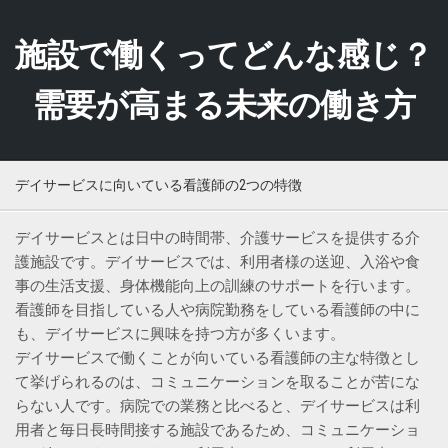
Skip
to
施設で働くってどんな感じ？
content
需要が高まる未来の働き方
デイサービスに向いている看護師の2つの特徴
デイサービスとは日中の時間帯、介護サービスを提供する介
護施設です。デイサービスでは、利用者様の送迎、入浴や食
事の生活支援、身体機能向上の訓練のサポートを行います。
看護師を目指している人や病院勤務をしている看護師の中に
も、デイサービスに興味を持つ方が多くいます。
デイサービスで働くことが向いている看護師の主な特徴とし
て挙げられるのは、コミュニケーションを取ることが苦にな
らない人です。病院での業務と比べると、デイサービスは利
用者と毎日長時間接する施設であるため、コミュニケーショ