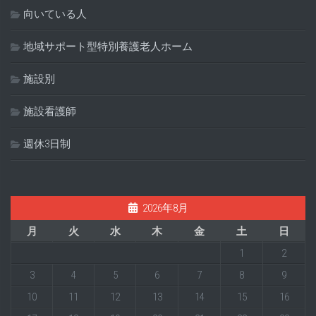
向いている人
地域サポート型特別養護老人ホーム
施設別
施設看護師
週休3日制
2026年8月
月
火
水
木
金
土
日
1
2
3
4
5
6
7
8
9
10
11
12
13
14
15
16