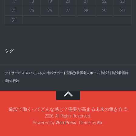
17
18
19
20
21
22
23
24
25
26
27
28
29
30
31
タグ
デイサービス
向いている人
地域サポート型特別養護老人ホーム
施設別
施設看護師
週休3日制
施設で働くってどんな感じ？需要が高まる未来の働き方 ©
2026. All Rights Reserved.
Powered by
WordPress
. Theme by
Alx
.