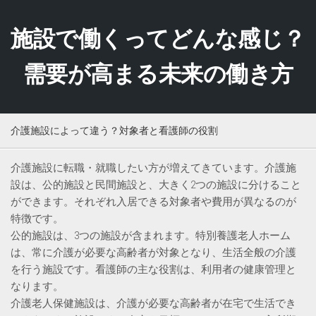
Skip
to
施設で働くってどんな感じ？
content
需要が高まる未来の働き方
介護施設によって違う？対象者と看護師の役割
介護施設に転職・就職したい方が増えてきています。介護施
設は、公的施設と民間施設と、大きく2つの施設に分けること
ができます。それぞれ入居できる対象者や費用が異なるのが
特徴です。
公的施設は、3つの施設が含まれます。特別養護老人ホーム
は、常に介護が必要な高齢者が対象となり、生活全般の介護
を行う施設です。看護師の主な役割は、利用者の健康管理と
なります。
介護老人保健施設は、介護が必要な高齢者が在宅で生活でき